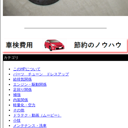
------------------------------------------------------------------------
カテゴリ
このHPについて
パーツ チューン ドレスアップ
給排気関係
エンジン・駆動関係
足回り関係
補強
内装関係
軽量化・空力
その他
ドラテク・動画（ムービー）
小技
メンテナンス・洗車