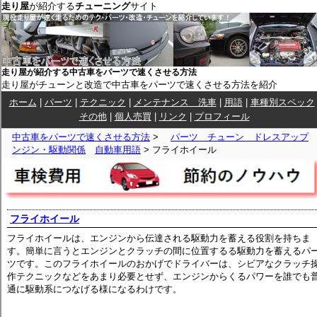
走り屋
が紹介する
チューニング
サイト
走り屋が紹介する中古車をパーツで速くさせる方法
走り屋がチューンと改造で中古車をパーツで速くさせる方法を紹介
ホーム
|
パーツ
|
テクニック
|
メンテナンス 洗車
|
用語
|
車種別スペック
その他
|
個人売買
|
リンク
|
プロフィール
中古車をパーツで速くさせる方法
>
パーツ チューン ドレスアップ
ンジン・駆動関係
自動車用語
> フライホイール
フライホイール
フライホイールは、エンジンから伝達される駆動力を蓄える役割を持ちま
す。簡単に言うとエンジンとクラッチの間に位置するる駆動力を蓄えるパ
ツです。このフライホイールのおかげでドライバーは、シビアなクラッチ
作テクニックなどをあまり必要とせず、エンジンからくるパワーを誰でも
通に駆動系につなげる様になるわけです。