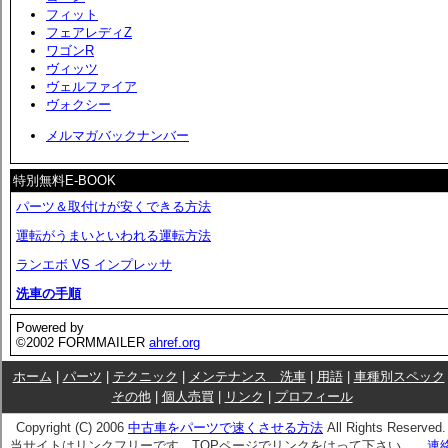
フィット
フェアレディZ
ワゴンR
ヴィッツ
ヴェルファイア
ヴォクシー
メルマガバックナンバー
特別無料E-BOOK
パーツ＆取付けが安くできる方法
運転がうまいといわれる運転方法
ランエボ VS インプレッサ
洗車の手順
Powered by
©2002 FORMMAILER
ahref.org
ホーム
|
パーツ
|
テクニック
|
メンテナンス 洗車
|
用語
|
車種別スペック
その他
|
個人売買
|
リンク
|
プロフィール
Copyright (C) 2006
中古車をパーツで速くさせる方法
All Rights Reserved.
当サイトはリンクフリーです。TOPページでリンクをはって下さい。
連