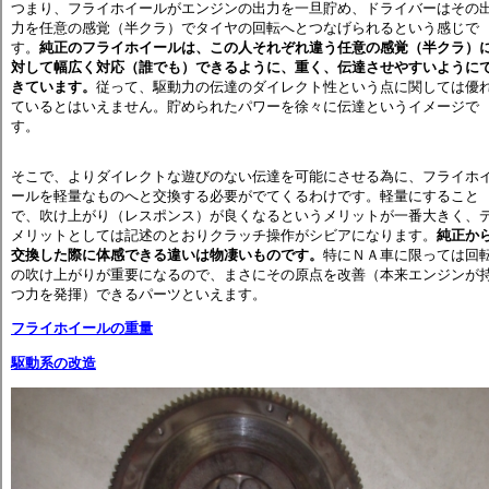
つまり、フライホイールがエンジンの出力を一旦貯め、ドライバーはその
力を任意の感覚（半クラ）でタイヤの回転へとつなげられるという感じで
す。
純正のフライホイールは、この人それぞれ違う任意の感覚（半クラ）
対して幅広く対応（誰でも）できるように、重く、伝達させやすいように
きています。
従って、駆動力の伝達のダイレクト性という点に関しては優
ているとはいえません。貯められたパワーを徐々に伝達というイメージで
す。
そこで、よりダイレクトな遊びのない伝達を可能にさせる為に、フライホ
ールを軽量なものへと交換する必要がでてくるわけです。軽量にすること
で、吹け上がり（レスポンス）が良くなるというメリットが一番大きく、
メリットとしては記述のとおりクラッチ操作がシビアになります。
純正か
交換した際に体感できる違いは物凄いものです。
特にＮＡ車に限っては回
の吹け上がりが重要になるので、まさにその原点を改善（本来エンジンが
つ力を発揮）できるパーツといえます。
フライホイールの重量
駆動系の改造