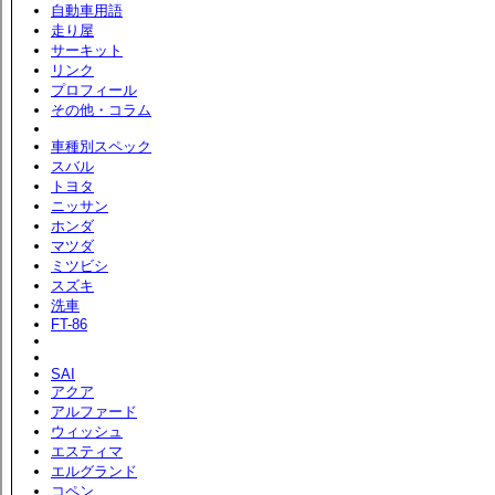
自動車用語
走り屋
サーキット
リンク
プロフィール
その他・コラム
車種別スペック
スバル
トヨタ
ニッサン
ホンダ
マツダ
ミツビシ
スズキ
洗車
FT-86
SAI
アクア
アルファード
ウィッシュ
エスティマ
エルグランド
コペン