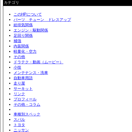
カテゴリ
このHPについて
パーツ チューン ドレスアップ
給排気関係
エンジン・駆動関係
足回り関係
補強
内装関係
軽量化・空力
その他
ドラテク・動画（ムービー）
小技
メンテナンス・洗車
自動車用語
走り屋
サーキット
リンク
プロフィール
その他・コラム
車種別スペック
スバル
トヨタ
ニッサン