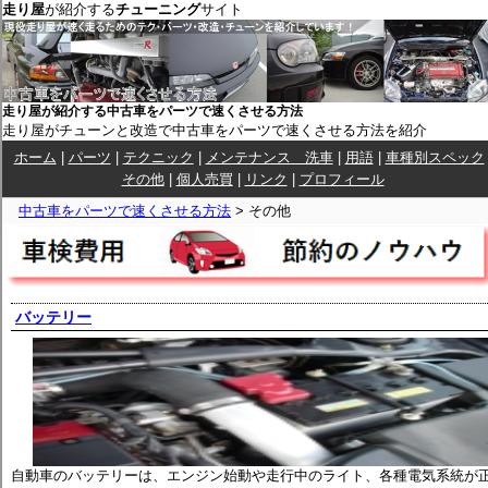
走り屋
が紹介する
チューニング
サイト
走り屋が紹介する中古車をパーツで速くさせる方法
走り屋がチューンと改造で中古車をパーツで速くさせる方法を紹介
ホーム
|
パーツ
|
テクニック
|
メンテナンス 洗車
|
用語
|
車種別スペック
その他
|
個人売買
|
リンク
|
プロフィール
中古車をパーツで速くさせる方法
> その他
バッテリー
自動車のバッテリーは、エンジン始動や走行中のライト、各種電気系統が