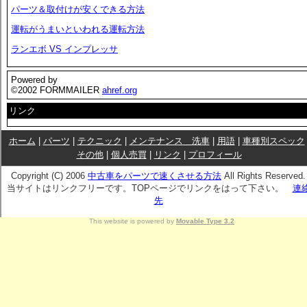
パーツ＆取付けが安くできる方法
運転がうまいといわれる運転方法
ランエボ VS インプレッサ
Powered by
©2002 FORMMAILER
ahref.org
リンク
ホーム
|
パーツ
|
テクニック
|
メンテナンス 洗車
|
用語
|
車種別スペック
その他
|
個人売買
|
リンク
|
プロフィール
Copyright (C) 2006
中古車をパーツで速くさせる方法
All Rights Reserved.
当サイトはリンクフリーです。TOPページでリンクをはって下さい。
連
先
This website is powered by
Movable Type 3.2