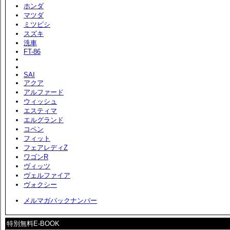
ホンダ
マツダ
ミツビシ
スズキ
洗車
FT-86
SAI
アクア
アルファード
ウィッシュ
エスティマ
エルグランド
コペン
フィット
フェアレディZ
ワゴンR
ヴィッツ
ヴェルファイア
ヴォクシー
メルマガバックナンバー
特別無料E-BOOK