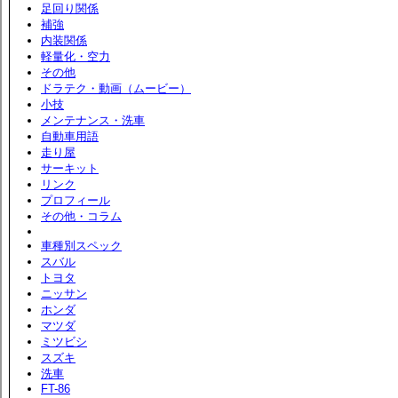
足回り関係
補強
内装関係
軽量化・空力
その他
ドラテク・動画（ムービー）
小技
メンテナンス・洗車
自動車用語
走り屋
サーキット
リンク
プロフィール
その他・コラム
車種別スペック
スバル
トヨタ
ニッサン
ホンダ
マツダ
ミツビシ
スズキ
洗車
FT-86