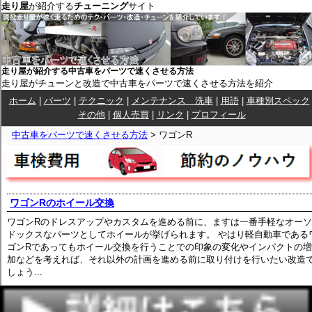
走り屋
が紹介する
チューニング
サイト
走り屋が紹介する中古車をパーツで速くさせる方法
走り屋がチューンと改造で中古車をパーツで速くさせる方法を紹介
ホーム
|
パーツ
|
テクニック
|
メンテナンス 洗車
|
用語
|
車種別スペック
その他
|
個人売買
|
リンク
|
プロフィール
中古車をパーツで速くさせる方法
> ワゴンR
ワゴンRのホイール交換
ワゴンRのドレスアップやカスタムを進める前に、ますは一番手軽なオーソ
ドックスなパーツとしてホイールが挙げられます。 やはり軽自動車である
ゴンRであってもホイール交換を行うことでの印象の変化やインパクトの増
加などを考えれば、それ以外の計画を進める前に取り付けを行いたい改造
しょう...