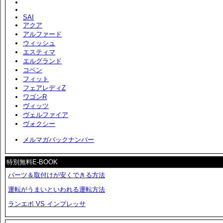
SAI
アクア
アルファード
ウィッシュ
エスティマ
エルグランド
コペン
フィット
フェアレディZ
ワゴンR
ヴィッツ
ヴェルファイア
ヴォクシー
メルマガバックナンバー
特別無料E-BOOK
パーツ＆取付けが安くできる方法
運転がうまいといわれる運転方法
ランエボ VS インプレッサ