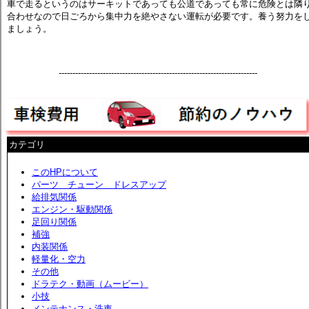
車で走るというのはサーキットであっても公道であっても常に危険とは隣
合わせなので日ごろから集中力を絶やさない運転が必要です。養う努力を
ましょう。
------------------------------------------------------------------------
カテゴリ
このHPについて
パーツ チューン ドレスアップ
給排気関係
エンジン・駆動関係
足回り関係
補強
内装関係
軽量化・空力
その他
ドラテク・動画（ムービー）
小技
メンテナンス・洗車