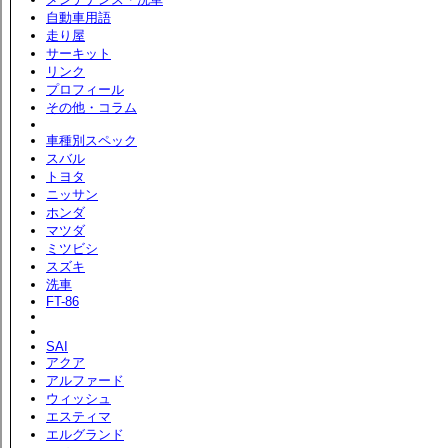
自動車用語
走り屋
サーキット
リンク
プロフィール
その他・コラム
車種別スペック
スバル
トヨタ
ニッサン
ホンダ
マツダ
ミツビシ
スズキ
洗車
FT-86
SAI
アクア
アルファード
ウィッシュ
エスティマ
エルグランド