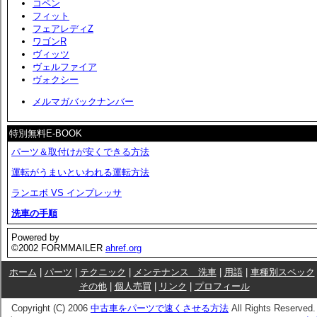
コペン
フィット
フェアレディZ
ワゴンR
ヴィッツ
ヴェルファイア
ヴォクシー
メルマガバックナンバー
特別無料E-BOOK
パーツ＆取付けが安くできる方法
運転がうまいといわれる運転方法
ランエボ VS インプレッサ
洗車の手順
Powered by
©2002 FORMMAILER
ahref.org
ホーム
|
パーツ
|
テクニック
|
メンテナンス 洗車
|
用語
|
車種別スペック
その他
|
個人売買
|
リンク
|
プロフィール
Copyright (C) 2006
中古車をパーツで速くさせる方法
All Rights Reserved.