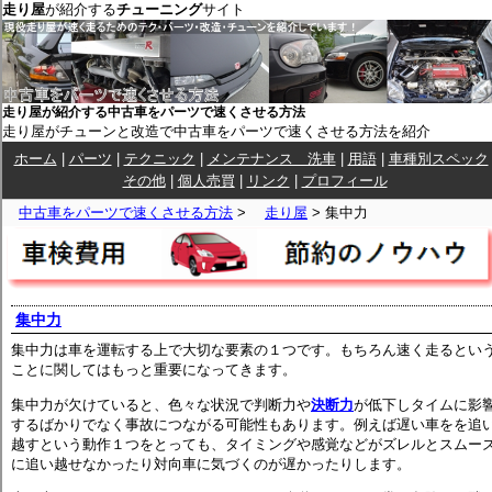
走り屋
が紹介する
チューニング
サイト
走り屋が紹介する中古車をパーツで速くさせる方法
走り屋がチューンと改造で中古車をパーツで速くさせる方法を紹介
ホーム
|
パーツ
|
テクニック
|
メンテナンス 洗車
|
用語
|
車種別スペック
その他
|
個人売買
|
リンク
|
プロフィール
中古車をパーツで速くさせる方法
>
走り屋
> 集中力
集中力
集中力は車を運転する上で大切な要素の１つです。もちろん速く走るとい
ことに関してはもっと重要になってきます。
集中力が欠けていると、色々な状況で判断力や
決断力
が低下しタイムに影
するばかりでなく事故につながる可能性もあります。例えば遅い車をを追
越すという動作１つをとっても、タイミングや感覚などがズレルとスムー
に追い越せなかったり対向車に気づくのが遅かったりします。