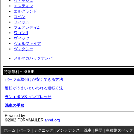
ウィッシュ
エスティマ
エルグランド
コペン
フィット
フェアレディZ
ワゴンR
ヴィッツ
ヴェルファイア
ヴォクシー
メルマガバックナンバー
特別無料E-BOOK
パーツ＆取付けが安くできる方法
運転がうまいといわれる運転方法
ランエボ VS インプレッサ
洗車の手順
Powered by
©2002 FORMMAILER
ahref.org
ホーム
|
パーツ
|
テクニック
|
メンテナンス 洗車
|
用語
|
車種別スペック