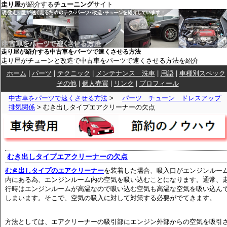
走り屋
が紹介する
チューニング
サイト
走り屋が紹介する中古車をパーツで速くさせる方法
走り屋がチューンと改造で中古車をパーツで速くさせる方法を紹介
ホーム
|
パーツ
|
テクニック
|
メンテナンス 洗車
|
用語
|
車種別スペック
その他
|
個人売買
|
リンク
|
プロフィール
中古車をパーツで速くさせる方法
>
パーツ チューン ドレスアップ
排気関係
> むき出しタイプエアクリーナーの欠点
むき出しタイプエアクリーナーの欠点
むき出しタイプのエアクリーナー
を装着した場合、吸入口がエンジンルー
内にある為、エンジンルーム内の空気を吸い込むことになります。通常、
行時はエンジンルームが高温なので吸い込む空気も高温な空気を吸い込ん
しまいます。そこで、空気の吸入に対して対策する必要がでてきます。
方法としては、エアクリーナーの吸引部にエンジン外部からの空気を吸引