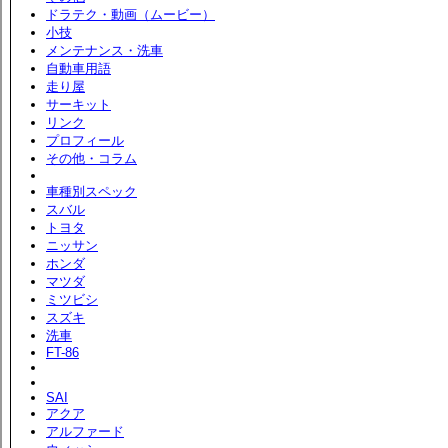
ドラテク・動画（ムービー）
小技
メンテナンス・洗車
自動車用語
走り屋
サーキット
リンク
プロフィール
その他・コラム
車種別スペック
スバル
トヨタ
ニッサン
ホンダ
マツダ
ミツビシ
スズキ
洗車
FT-86
SAI
アクア
アルファード