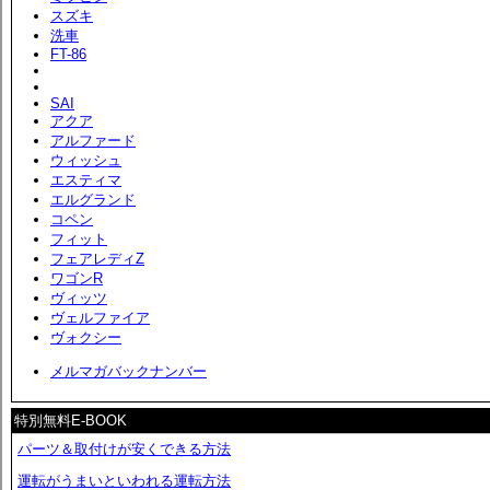
スズキ
洗車
FT-86
SAI
アクア
アルファード
ウィッシュ
エスティマ
エルグランド
コペン
フィット
フェアレディZ
ワゴンR
ヴィッツ
ヴェルファイア
ヴォクシー
メルマガバックナンバー
特別無料E-BOOK
パーツ＆取付けが安くできる方法
運転がうまいといわれる運転方法