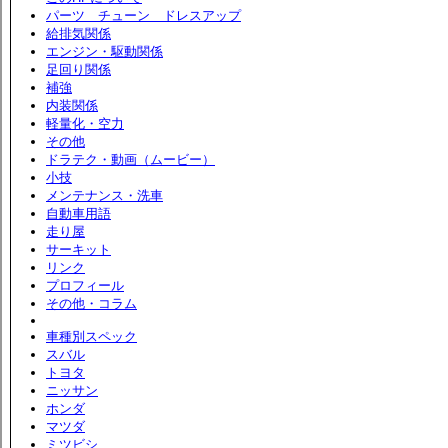
パーツ チューン ドレスアップ
給排気関係
エンジン・駆動関係
足回り関係
補強
内装関係
軽量化・空力
その他
ドラテク・動画（ムービー）
小技
メンテナンス・洗車
自動車用語
走り屋
サーキット
リンク
プロフィール
その他・コラム
車種別スペック
スバル
トヨタ
ニッサン
ホンダ
マツダ
ミツビシ