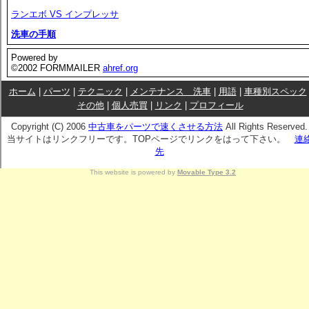
ランエボ VS インプレッサ
洗車の手順
Powered by
©2002 FORMMAILER
ahref.org
ホーム
|
パーツ
|
テクニック
|
メンテナンス 洗車
|
用語
|
車種別スペック
その他
|
個人売買
|
リンク
|
プロフィール
Copyright (C) 2006
中古車をパーツで速くさせる方法
All Rights Reserved.
当サイトはリンクフリーです。TOPページでリンクをはって下さい。
連
先
This website is powered by
Movable Type 3.2