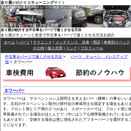
走り屋
が紹介する
チューニング
サイト
走り屋が紹介する中古車をパーツで速くさせる方法
走り屋がチューンと改造で中古車をパーツで速くさせる方法を紹介
ホーム
|
パーツ
|
テクニック
|
メンテナンス 洗車
|
用語
|
車種別スペック
その他
|
個人売買
|
リンク
|
プロフィール
中古車をパーツで速くさせる方法
>
パーツ チューン ドレスアップ
強
> タワーバー
タワーバー
タワーバーは、サスペンション上部同士を支えるバー（横棒）の事をいい
す。左右のサスペンション取付け部付近の車体同士を固定する場合もあり
す。フロント用とリア用の２つがあり、スポーツカーでは、フロント部に
準装備されている場合がほとんどで（中にはリアも標準装備されているも
もあります）、交換する場合は更に強化されたアフターパーツを選択する
とになります。