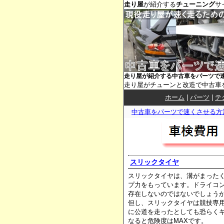
走り屋
が紹介する
チューニング
サ
走り屋が紹介する中古車をパーツで
走り屋がチューンと改造で中古車
ホーム
|
パーツ
|
テ
中古車をパーツで速くさせる方
スリックタイヤ
スリックタイヤは、溝がまった
プ力をもっています。ドライコ
存在しないのではないでしょう
但し、スリックタイヤは競技専
に公道を走ったとしても恐らく
なると危険度はMAXです。