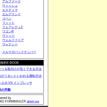
アルファード
ウィッシュ
エスティマ
エルグランド
コペン
フィット
フェアレディZ
ワゴンR
ヴィッツ
ヴェルファイア
ヴォクシー
メルマガバックナンバー
無料E-BOOK
ーツ＆取付けが安くできる方法
転がうまいといわれる運転方法
ンエボ VS インプレッサ
車の手順
ered by
002 FORMMAILER
ahref.org