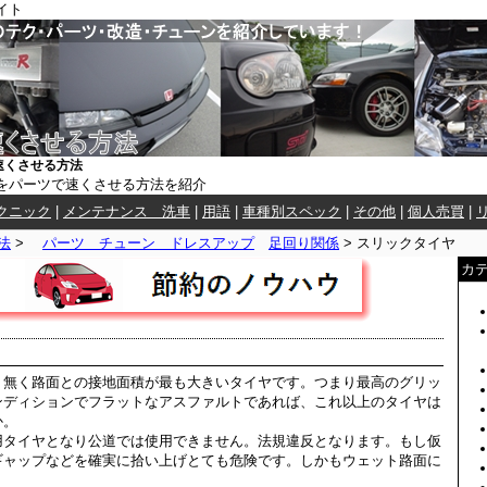
イト
速くさせる方法
をパーツで速くさせる方法を紹介
クニック
|
メンテナンス 洗車
|
用語
|
車種別スペック
|
その他
|
個人売買
|
法
>
パーツ チューン ドレスアップ
足回り関係
> スリックタイヤ
カ
く無く路面との接地面積が最も大きいタイヤです。つまり最高のグリッ
ンディションでフラットなアスファルトであれば、これ以上のタイヤは
か。
用タイヤとなり公道では使用できません。法規違反となります。もし仮
ギャップなどを確実に拾い上げとても危険です。しかもウェット路面に