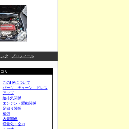
リンク
|
プロフィール
テゴリ
このHPについて
パーツ チューン ドレス
アップ
給排気関係
エンジン・駆動関係
足回り関係
補強
内装関係
軽量化・空力