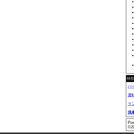
特別
パ
運
ラ
洗
Pow
©2