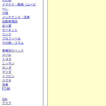
その他
ドラテク・動画（ムービ
ー）
小技
メンテナンス・洗車
自動車用語
走り屋
サーキット
リンク
プロフィール
その他・コラム
車種別スペック
スバル
トヨタ
ニッサン
ホンダ
マツダ
ミツビシ
スズキ
洗車
FT-86
SAI
アクア